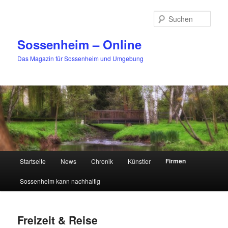
Zum
primären
Such
Inhalt
springen
Sossenheim – Online
Das Magazin für Sossenheim und Umgebung
Hauptmenü
Firmen
Startseite
News
Chronik
Künstler
Sossenheim kann nachhaltig
Freizeit & Reise