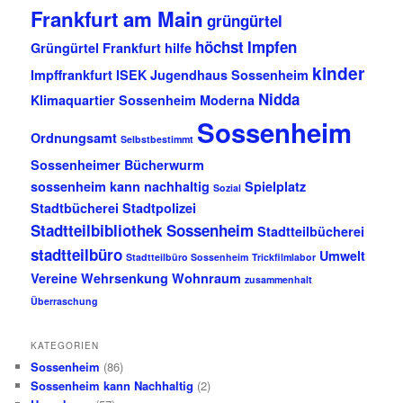
Frankfurt am Main
grüngürtel
höchst
Impfen
Grüngürtel Frankfurt
hilfe
kinder
Impffrankfurt
ISEK
Jugendhaus Sossenheim
Nidda
Klimaquartier Sossenheim
Moderna
Sossenheim
Ordnungsamt
Selbstbestimmt
Sossenheimer Bücherwurm
sossenheim kann nachhaltig
Spielplatz
Sozial
Stadtbücherei
Stadtpolizei
Stadtteilbibliothek Sossenheim
Stadtteilbücherei
stadtteilbüro
Umwelt
Stadtteilbüro Sossenheim
Trickfilmlabor
Vereine
Wehrsenkung
Wohnraum
zusammenhalt
Überraschung
KATEGORIEN
Sossenheim
(86)
Sossenheim kann Nachhaltig
(2)