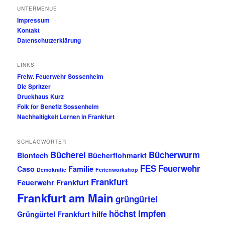
UNTERMENUE
Impressum
Kontakt
Datenschutzerklärung
LINKS
Freiw. Feuerwehr Sossenheim
Die Spritzer
Druckhaus Kurz
Folk for Benefiz Sossenheim
Nachhaltigkeit Lernen in Frankfurt
SCHLAGWÖRTER
Bücherei
Bücherwurm
Biontech
Bücherflohmarkt
FES
Feuerwehr
Caso
Familie
Demokratie
Ferienworkshop
Frankfurt
Feuerwehr Frankfurt
Frankfurt am Main
grüngürtel
höchst
Impfen
Grüngürtel Frankfurt
hilfe