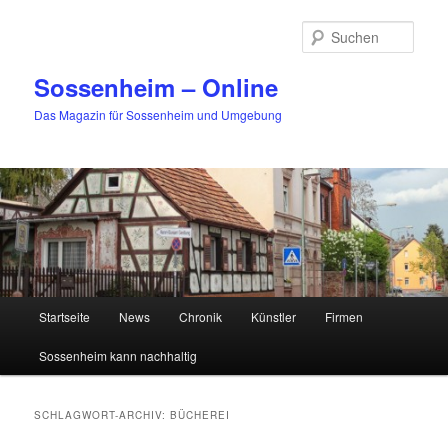
Zum
Zum
primären
sekundären
Such
Inhalt
Inhalt
springen
springen
Sossenheim – Online
Das Magazin für Sossenheim und Umgebung
Hauptmenü
Startseite
News
Chronik
Künstler
Firmen
Sossenheim kann nachhaltig
SCHLAGWORT-ARCHIV:
BÜCHEREI