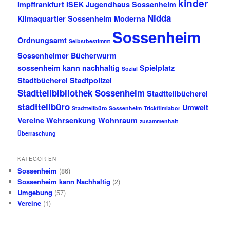
kinder
Impffrankfurt
ISEK
Jugendhaus Sossenheim
Nidda
Klimaquartier Sossenheim
Moderna
Sossenheim
Ordnungsamt
Selbstbestimmt
Sossenheimer Bücherwurm
sossenheim kann nachhaltig
Spielplatz
Sozial
Stadtbücherei
Stadtpolizei
Stadtteilbibliothek Sossenheim
Stadtteilbücherei
stadtteilbüro
Umwelt
Stadtteilbüro Sossenheim
Trickfilmlabor
Vereine
Wehrsenkung
Wohnraum
zusammenhalt
Überraschung
KATEGORIEN
Sossenheim
(86)
Sossenheim kann Nachhaltig
(2)
Umgebung
(57)
Vereine
(1)