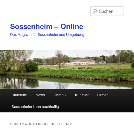
Zum
Zum
primären
sekundären
Such
Inhalt
Inhalt
springen
springen
Sossenheim – Online
Das Magazin für Sossenheim und Umgebung
Hauptmenü
Startseite
News
Chronik
Künstler
Firmen
Sossenheim kann nachhaltig
SCHLAGWORT-ARCHIV:
SPIELPLATZ