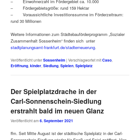
– Einwohnerzahl im Fördergebiet ca. 10.000
– Fördergebietsgröße: rund 159 Hektar
– Voraussichtliche Investitionssumme im Förderzeitraum:
rund 30 Millionen
Weitere Informationen zum Städtebauförderprogramm „Sozialer
Zusammenhalt Sossenheim“ finden sich unter
stadtplanungsamt-frankfurt.de/stadterneuerung
.
Veröffentlicht unter
Sossenheim
|
Verschlagwortet mit
Caso
,
Eröffnung
,
kinder
,
Siedlung
,
Spielen
,
Spielplatz
Der Spielplatzdrache in der
Carl-Sonnenschein-Siedlung
erstrahlt bald im neuen Glanz
Veröffentlicht am
6. September 2021
ffm. Seit Mitte August ist der städtische Spielplatz in der Carl-
Sonnenschein-Siedlung wieder für Spaß und Spiel geöffnet. Vier