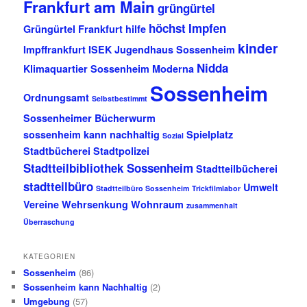
Frankfurt am Main
grüngürtel
höchst
Impfen
Grüngürtel Frankfurt
hilfe
kinder
Impffrankfurt
ISEK
Jugendhaus Sossenheim
Nidda
Klimaquartier Sossenheim
Moderna
Sossenheim
Ordnungsamt
Selbstbestimmt
Sossenheimer Bücherwurm
sossenheim kann nachhaltig
Spielplatz
Sozial
Stadtbücherei
Stadtpolizei
Stadtteilbibliothek Sossenheim
Stadtteilbücherei
stadtteilbüro
Umwelt
Stadtteilbüro Sossenheim
Trickfilmlabor
Vereine
Wehrsenkung
Wohnraum
zusammenhalt
Überraschung
KATEGORIEN
Sossenheim
(86)
Sossenheim kann Nachhaltig
(2)
Umgebung
(57)