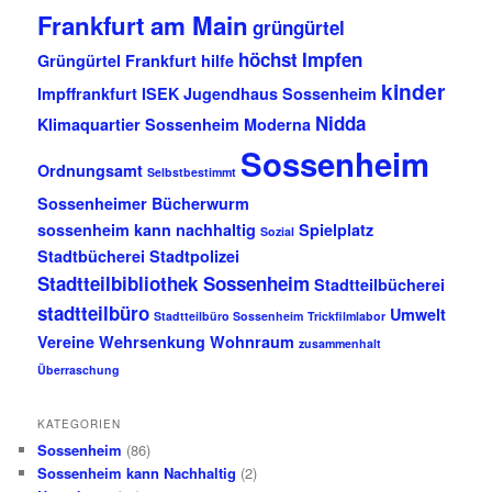
Frankfurt am Main
grüngürtel
höchst
Impfen
Grüngürtel Frankfurt
hilfe
kinder
Impffrankfurt
ISEK
Jugendhaus Sossenheim
Nidda
Klimaquartier Sossenheim
Moderna
Sossenheim
Ordnungsamt
Selbstbestimmt
Sossenheimer Bücherwurm
sossenheim kann nachhaltig
Spielplatz
Sozial
Stadtbücherei
Stadtpolizei
Stadtteilbibliothek Sossenheim
Stadtteilbücherei
stadtteilbüro
Umwelt
Stadtteilbüro Sossenheim
Trickfilmlabor
Vereine
Wehrsenkung
Wohnraum
zusammenhalt
Überraschung
KATEGORIEN
Sossenheim
(86)
Sossenheim kann Nachhaltig
(2)