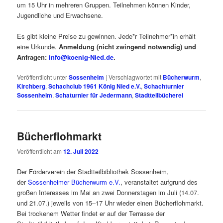
um 15 Uhr in mehreren Gruppen. Teilnehmen können Kinder,
Jugendliche und Erwachsene.
Es gibt kleine Preise zu gewinnen. Jede*r Teilnehmer*in erhält
eine Urkunde.
Anmeldung (nicht zwingend notwendig) und
Anfragen
:
info@koenig-Nied.de
.
Veröffentlicht unter
Sossenheim
|
Verschlagwortet mit
Bücherwurm
,
Kirchberg
,
Schachclub 1961 König Nied e.V.
,
Schachturnier
Sossenheim
,
Schaturnier für Jedermann
,
Stadtteilbücherei
Bücherflohmarkt
Veröffentlicht am
12. Juli 2022
Der Förderverein der Stadtteilbibliothek Sossenheim,
der
Sossenheimer Bücherwurm e.V.
, veranstaltet aufgrund des
großen Interesses im Mai an zwei Donnerstagen im Juli (14.07.
und 21.07.) jeweils von 15–17 Uhr wieder einen Bücherflohmarkt.
Bei trockenem Wetter findet er auf der Terrasse der