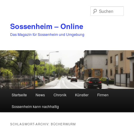
Zum
Zum
primären
sekundären
Such
Inhalt
Inhalt
springen
springen
Sossenheim – Online
Das Magazin für Sossenheim und Umgebung
Hauptmenü
Startseite
News
Chronik
Künstler
Firmen
Sossenheim kann nachhaltig
SCHLAGWORT-ARCHIV:
BÜCHERWURM