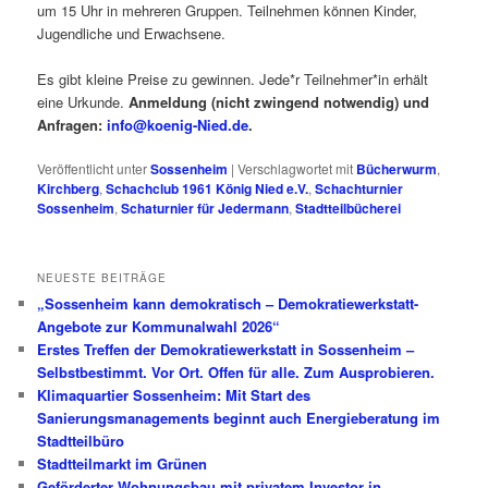
um 15 Uhr in mehreren Gruppen. Teilnehmen können Kinder,
Jugendliche und Erwachsene.
Es gibt kleine Preise zu gewinnen. Jede*r Teilnehmer*in erhält
eine Urkunde.
Anmeldung (nicht zwingend notwendig) und
Anfragen
:
info@koenig-Nied.de
.
Veröffentlicht unter
Sossenheim
|
Verschlagwortet mit
Bücherwurm
,
Kirchberg
,
Schachclub 1961 König Nied e.V.
,
Schachturnier
Sossenheim
,
Schaturnier für Jedermann
,
Stadtteilbücherei
NEUESTE BEITRÄGE
„Sossenheim kann demokratisch – Demokratiewerkstatt-
Angebote zur Kommunalwahl 2026“
Erstes Treffen der Demokratiewerkstatt in Sossenheim –
Selbstbestimmt. Vor Ort. Offen für alle. Zum Ausprobieren.
Klimaquartier Sossenheim: Mit Start des
Sanierungsmanagements beginnt auch Energieberatung im
Stadtteilbüro
Stadtteilmarkt im Grünen
Geförderter Wohnungsbau mit privatem Investor in