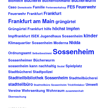
Bücherei
Bücherwurm
Biontech
Bücherflohmarkt
FES
Feuerwehr
Caso
Familie
Demokratie
Ferienworkshop
Frankfurt
Feuerwehr Frankfurt
Frankfurt am Main
grüngürtel
höchst
Impfen
Grüngürtel Frankfurt
hilfe
kinder
Impffrankfurt
ISEK
Jugendhaus Sossenheim
Nidda
Klimaquartier Sossenheim
Moderna
Sossenheim
Ordnungsamt
Selbstbestimmt
Sossenheimer Bücherwurm
sossenheim kann nachhaltig
Spielplatz
Sozial
Stadtbücherei
Stadtpolizei
Stadtteilbibliothek Sossenheim
Stadtteilbücherei
stadtteilbüro
Umwelt
Stadtteilbüro Sossenheim
Trickfilmlabor
Vereine
Wehrsenkung
Wohnraum
zusammenhalt
Überraschung