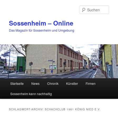
Zum
Zum
primären
sekundären
Such
Inhalt
Inhalt
springen
springen
Sossenheim – Online
Das Magazin für Sossenheim und Umgebung
Hauptmenü
Startseite
News
Chronik
Künstler
Firmen
Sossenheim kann nachhaltig
SCHLAGWORT-ARCHIV:
SCHACHCLUB 1961 KÖNIG NIED E.V.