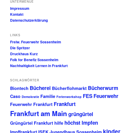
UNTERMENUE
Impressum
Kontakt
Datenschutzerklärung
LINKS
Freiw. Feuerwehr Sossenheim
Die Spritzer
Druckhaus Kurz
Folk for Benefiz Sossenheim
Nachhaltigkeit Lernen in Frankfurt
SCHLAGWÖRTER
Bücherei
Bücherwurm
Biontech
Bücherflohmarkt
FES
Feuerwehr
Caso
Familie
Demokratie
Ferienworkshop
Frankfurt
Feuerwehr Frankfurt
Frankfurt am Main
grüngürtel
höchst
Impfen
Grüngürtel Frankfurt
hilfe
kinder
Impffrankfurt
ISEK
Jugendhaus Sossenheim