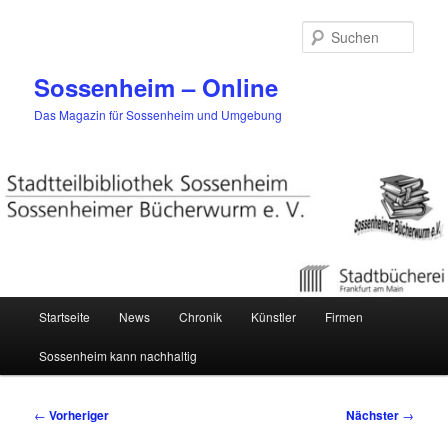
Zum
primären
Such
Inhalt
springen
Sossenheim – Online
Das Magazin für Sossenheim und Umgebung
Hauptmenü
Startseite
News
Chronik
Künstler
Firmen
Sossenheim kann nachhaltig
Beitragsnavigation
←
Vorheriger
Nächster
→