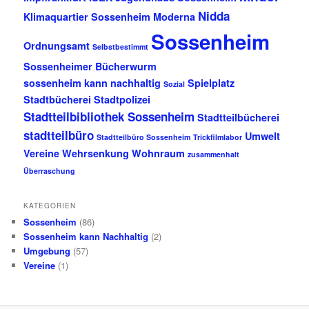
Nidda
Klimaquartier Sossenheim
Moderna
Sossenheim
Ordnungsamt
Selbstbestimmt
Sossenheimer Bücherwurm
sossenheim kann nachhaltig
Spielplatz
Sozial
Stadtbücherei
Stadtpolizei
Stadtteilbibliothek Sossenheim
Stadtteilbücherei
stadtteilbüro
Umwelt
Stadtteilbüro Sossenheim
Trickfilmlabor
Vereine
Wehrsenkung
Wohnraum
zusammenhalt
Überraschung
KATEGORIEN
Sossenheim
(86)
Sossenheim kann Nachhaltig
(2)
Umgebung
(57)
Vereine
(1)