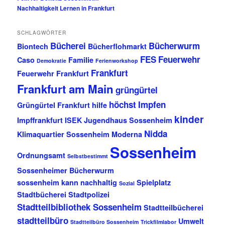
Nachhaltigkeit Lernen in Frankfurt
SCHLAGWÖRTER
Bücherei
Bücherwurm
Biontech
Bücherflohmarkt
FES
Feuerwehr
Caso
Familie
Demokratie
Ferienworkshop
Frankfurt
Feuerwehr Frankfurt
Frankfurt am Main
grüngürtel
höchst
Impfen
Grüngürtel Frankfurt
hilfe
kinder
Impffrankfurt
ISEK
Jugendhaus Sossenheim
Nidda
Klimaquartier Sossenheim
Moderna
Sossenheim
Ordnungsamt
Selbstbestimmt
Sossenheimer Bücherwurm
sossenheim kann nachhaltig
Spielplatz
Sozial
Stadtbücherei
Stadtpolizei
Stadtteilbibliothek Sossenheim
Stadtteilbücherei
stadtteilbüro
Umwelt
Stadtteilbüro Sossenheim
Trickfilmlabor