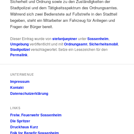
Sicherheit und Ordnung sowie zu den Zuständigkeiten der
Stadtpolizei und dem Tätigkeitsspektrum des Ordnungsamtes.
Während sich zwei Bedienstete auf Fußstreife in den Stadtteil
begeben, steht ein Mitarbeiter am Fahrzeug für Anliegen und
Fragen der Bürger bereit.
Dieser Eintrag wurde von
stefanjueptner
unter
Sossenheim
,
Umgebung
veröffentlicht und mit
Ordnungsamt
,
Sicherheitsmobil
,
Stadtpolizei
verschlagwortet. Setze ein Lesezeichen für den
Permalink
.
UNTERMENUE
Impressum
Kontakt
Datenschutzerklärung
LINKS
Freiw. Feuerwehr Sossenheim
Die Spritzer
Druckhaus Kurz
Folk for Benefiz Sossenheim