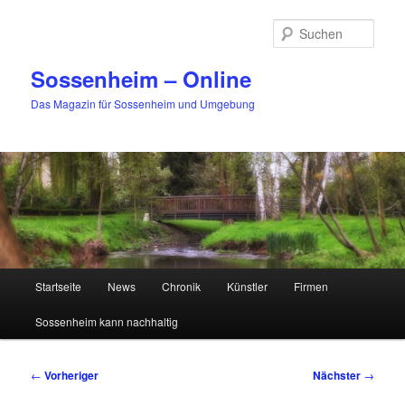
Zum
primären
Such
Inhalt
springen
Sossenheim – Online
Das Magazin für Sossenheim und Umgebung
Hauptmenü
Startseite
News
Chronik
Künstler
Firmen
Sossenheim kann nachhaltig
Beitragsnavigation
←
Vorheriger
Nächster
→