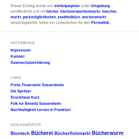
Dieser Eintrag wurde von
stefanjueptner
unter
Umgebung
veröffentlicht und mit
höchst
,
höchsterwochenmarkt
,
hoechst
,
markt
,
parkmöglichkeiten
,
stadtteilbüro
,
wochenmarkt
verschlagwortet. Setze ein Lesezeichen für den
Permalink
.
UNTERMENUE
Impressum
Kontakt
Datenschutzerklärung
LINKS
Freiw. Feuerwehr Sossenheim
Die Spritzer
Druckhaus Kurz
Folk for Benefiz Sossenheim
Nachhaltigkeit Lernen in Frankfurt
SCHLAGWÖRTER
Bücherei
Bücherwurm
Biontech
Bücherflohmarkt