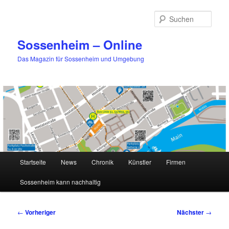
Zum
primären
Such
Inhalt
springen
Sossenheim – Online
Das Magazin für Sossenheim und Umgebung
Hauptmenü
Startseite
News
Chronik
Künstler
Firmen
Sossenheim kann nachhaltig
Beitragsnavigation
←
Vorheriger
Nächster
→