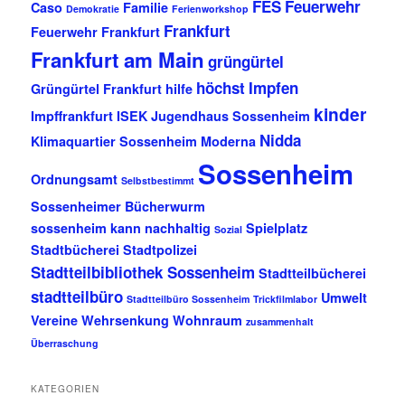
FES
Feuerwehr
Caso
Familie
Demokratie
Ferienworkshop
Frankfurt
Feuerwehr Frankfurt
Frankfurt am Main
grüngürtel
höchst
Impfen
Grüngürtel Frankfurt
hilfe
kinder
Impffrankfurt
ISEK
Jugendhaus Sossenheim
Nidda
Klimaquartier Sossenheim
Moderna
Sossenheim
Ordnungsamt
Selbstbestimmt
Sossenheimer Bücherwurm
sossenheim kann nachhaltig
Spielplatz
Sozial
Stadtbücherei
Stadtpolizei
Stadtteilbibliothek Sossenheim
Stadtteilbücherei
stadtteilbüro
Umwelt
Stadtteilbüro Sossenheim
Trickfilmlabor
Vereine
Wehrsenkung
Wohnraum
zusammenhalt
Überraschung
KATEGORIEN