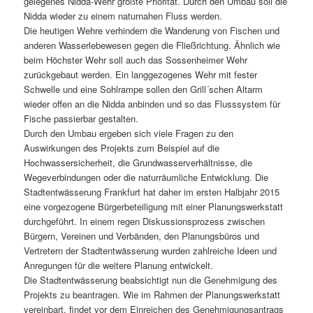
gelegenes Nidda-Wehr größte Priorität. Durch den Umbau soll die
Nidda wieder zu einem naturnahen Fluss werden.
Die heutigen Wehre verhindern die Wanderung von Fischen und
anderen Wasserlebewesen gegen die Fließrichtung. Ähnlich wie
beim Höchster Wehr soll auch das Sossenheimer Wehr
zurückgebaut werden. Ein langgezogenes Wehr mit fester
Schwelle und eine Sohlrampe sollen den Grill´schen Altarm
wieder offen an die Nidda anbinden und so das Flusssystem für
Fische passierbar gestalten.
Durch den Umbau ergeben sich viele Fragen zu den
Auswirkungen des Projekts zum Beispiel auf die
Hochwassersicherheit, die Grundwasserverhältnisse, die
Wegeverbindungen oder die naturräumliche Entwicklung. Die
Stadtentwässerung Frankfurt hat daher im ersten Halbjahr 2015
eine vorgezogene Bürgerbeteiligung mit einer Planungswerkstatt
durchgeführt. In einem regen Diskussionsprozess zwischen
Bürgern, Vereinen und Verbänden, den Planungsbüros und
Vertretern der Stadtentwässerung wurden zahlreiche Ideen und
Anregungen für die weitere Planung entwickelt.
Die Stadtentwässerung beabsichtigt nun die Genehmigung des
Projekts zu beantragen. Wie im Rahmen der Planungswerkstatt
vereinbart, findet vor dem Einreichen des Genehmigungsantrags