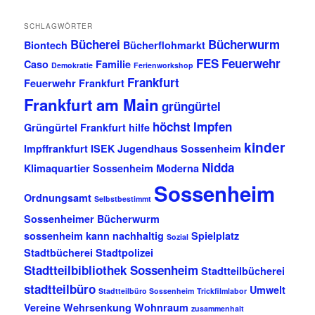
SCHLAGWÖRTER
Bücherei
Bücherwurm
Biontech
Bücherflohmarkt
FES
Feuerwehr
Caso
Familie
Demokratie
Ferienworkshop
Frankfurt
Feuerwehr Frankfurt
Frankfurt am Main
grüngürtel
höchst
Impfen
Grüngürtel Frankfurt
hilfe
kinder
Impffrankfurt
ISEK
Jugendhaus Sossenheim
Nidda
Klimaquartier Sossenheim
Moderna
Sossenheim
Ordnungsamt
Selbstbestimmt
Sossenheimer Bücherwurm
sossenheim kann nachhaltig
Spielplatz
Sozial
Stadtbücherei
Stadtpolizei
Stadtteilbibliothek Sossenheim
Stadtteilbücherei
stadtteilbüro
Umwelt
Stadtteilbüro Sossenheim
Trickfilmlabor
Vereine
Wehrsenkung
Wohnraum
zusammenhalt