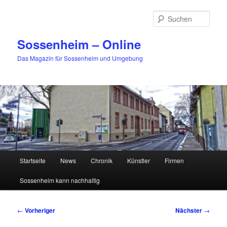
Zum
primären
Such
Inhalt
springen
Sossenheim – Online
Das Magazin für Sossenheim und Umgebung
Hauptmenü
Startseite
News
Chronik
Künstler
Firmen
Sossenheim kann nachhaltig
Beitragsnavigation
←
Vorheriger
Nächster
→