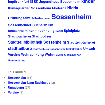
kinder
Impffrankfurt
ISEK
Jugendhaus Sossenheim
Nidda
Klimaquartier Sossenheim
Moderna
Sossenheim
Ordnungsamt
Selbstbestimmt
Sossenheimer Bücherwurm
sossenheim kann nachhaltig
Spielplatz
Sozial
Stadtbücherei
Stadtpolizei
Stadtteilbibliothek Sossenheim
Stadtteilbücherei
stadtteilbüro
Umwelt
Stadtteilbüro Sossenheim
Trickfilmlabor
Vereine
Wehrsenkung
Wohnraum
zusammenhalt
Überraschung
KATEGORIEN
Sossenheim
(86)
Sossenheim kann Nachhaltig
(2)
Umgebung
(57)
Vereine
(1)