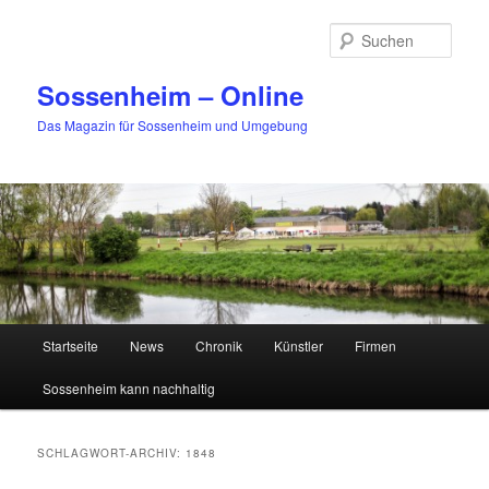
Zum
Zum
primären
sekundären
Such
Inhalt
Inhalt
springen
springen
Sossenheim – Online
Das Magazin für Sossenheim und Umgebung
Hauptmenü
Startseite
News
Chronik
Künstler
Firmen
Sossenheim kann nachhaltig
SCHLAGWORT-ARCHIV:
1848