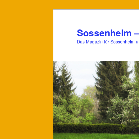
Zum
Zum
primären
sekundären
Inhalt
Inhalt
Sossenheim –
springen
springen
Das Magazin für Sossenheim 