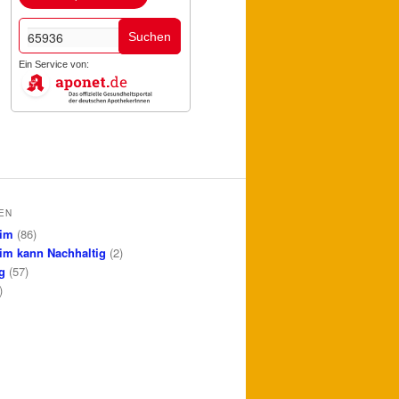
Suchen
Ein Service von:
EN
im
(86)
im kann Nachhaltig
(2)
g
(57)
)