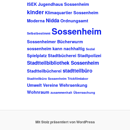
ISEK
Jugendhaus Sossenheim
kinder
Klimaquartier Sossenheim
Nidda
Moderna
Ordnungsamt
Sossenheim
Selbstbestimmt
Sossenheimer Bücherwurm
sossenheim kann nachhaltig
Sozial
Spielplatz
Stadtbücherei
Stadtpolizei
Stadtteilbibliothek Sossenheim
stadtteilbüro
Stadtteilbücherei
Stadtteilbüro Sossenheim
Trickfilmlabor
Umwelt
Vereine
Wehrsenkung
Wohnraum
zusammenhalt
Überraschung
Mit Stolz präsentiert von WordPress