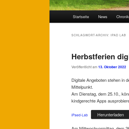
Hauptmenü
Startseite
News
Chroni
SCHLAGWORT-ARCHIV:
IPAD LAB
Herbstferien dig
Veröffentlicht am
13. Oktober 2022
Digitale Angeboten stehen in d
Mittelpunkt.
Am Dienstag, dem 25.10., kön
kindgerechte Apps ausprobier
Herunterladen
iPaed-Lab
Am Mittwochvormittag, dem 26