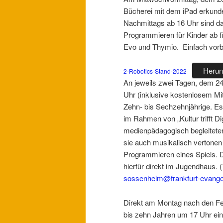
Bücherei mit dem iPad erkun
Nachmittags ab 16 Uhr sind d
Programmieren für Kinder ab f
Evo und Thymio. Einfach vor
Herun
2-Robotics-Stand-2022
An jeweils zwei Tagen, dem 24.
Uhr (inklusive kostenlosem Mi
Zehn- bis Sechzehnjährige. E
im Rahmen von „Kultur trifft Di
medienpädagogisch begleiteten
sie auch musikalisch vertone
Programmieren eines Spiels. 
hierfür direkt im Jugendhaus. 
sossenheim@frankfurt-evange
Direkt am Montag nach den Feri
bis zehn Jahren um 17 Uhr ei