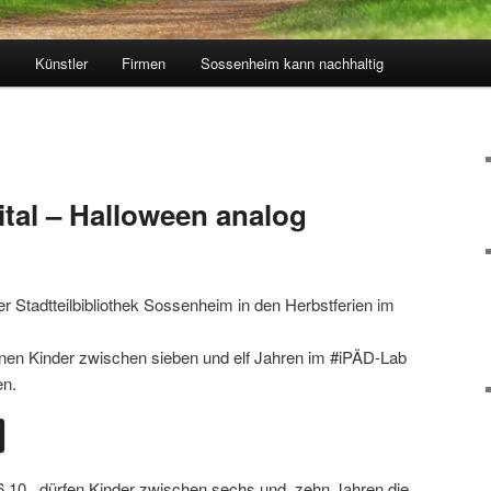
k
Künstler
Firmen
Sossenheim kann nachhaltig
ital – Halloween analog
er Stadtteilbibliothek Sossenheim in den Herbstferien im
nen Kinder zwischen sieben und elf Jahren im #iPÄD-Lab
en.
.10., dürfen Kinder zwischen sechs und zehn Jahren die