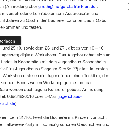
den (Anmeldung über
g.roth@margareta-frankfurt.de
).
ann verschiedene Lernroboter zum Ausprobieren und
ünf Jahren zu Gast in der Bücherei, darunter Dash, Ozbot
beikommen und testen.
terladen
 und 25.10. sowie dem 26. und 27., gibt es von 10 – 16
ttagessen) digitale Workshops. Das Angebot richtet sich an
s findet in Kooperation mit dem Jugendhaus Sossenheim
gital“ im Jugendhaus (Siegener Straße 22) statt. Im ersten
 Workshop erstellen die Jugendlichen einen Trickfilm, den
n können. Beim zweiten Workshop geht es um das
Dazu werden auch eigene Kontroller gebaut. Anmeldung
(Tel. 069/34826516 oder E-Mail:
jugendhaus-
lisch.de
).
en, dem 31.10., feiert die Bücherei mit Kindern von acht
ne Halloween-Party mit schaurig schönen Geschichten und