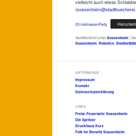
vielleicht auch etwas Schlabb
(
sossenheim@stadtbuecherei.f
Herunter
03-HalloweenParty
Veröffentlicht unter
Sossenheim
|
Ve
Sossenheim
,
Robotics
,
Stadtteilbib
UNTERMENUE
Impressum
Kontakt
Datenschutzerklärung
LINKS
Freiw. Feuerwehr Sossenheim
Die Spritzer
Druckhaus Kurz
Folk for Benefiz Sossenheim