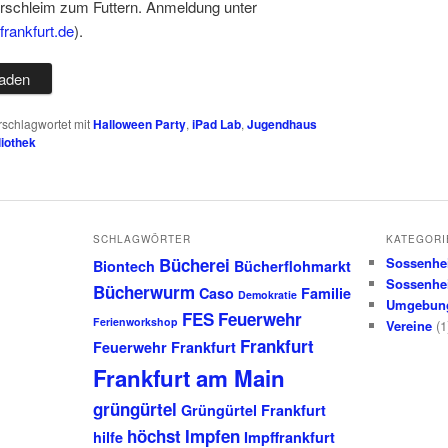
erschleim zum Futtern. Anmeldung unter
rankfurt.de
).
laden
rschlagwortet mit
Halloween Party
,
iPad Lab
,
Jugendhaus
liothek
SCHLAGWÖRTER
KATEGORI
Bücherei
Sossenhe
Biontech
Bücherflohmarkt
Sossenhe
Bücherwurm
Caso
Familie
Demokratie
Umgebun
FES
Feuerwehr
Ferienworkshop
Vereine
(1
Frankfurt
Feuerwehr Frankfurt
Frankfurt am Main
grüngürtel
Grüngürtel Frankfurt
höchst
Impfen
hilfe
Impffrankfurt