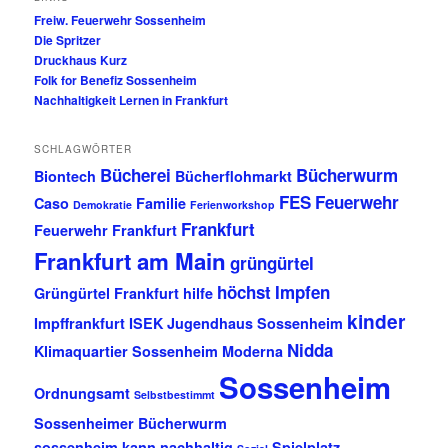
Freiw. Feuerwehr Sossenheim
Die Spritzer
Druckhaus Kurz
Folk for Benefiz Sossenheim
Nachhaltigkeit Lernen in Frankfurt
SCHLAGWÖRTER
Bücherei
Bücherwurm
Biontech
Bücherflohmarkt
FES
Feuerwehr
Caso
Familie
Demokratie
Ferienworkshop
Frankfurt
Feuerwehr Frankfurt
Frankfurt am Main
grüngürtel
höchst
Impfen
Grüngürtel Frankfurt
hilfe
kinder
Impffrankfurt
ISEK
Jugendhaus Sossenheim
Nidda
Klimaquartier Sossenheim
Moderna
Sossenheim
Ordnungsamt
Selbstbestimmt
Sossenheimer Bücherwurm
sossenheim kann nachhaltig
Spielplatz