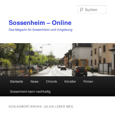
Zum
Zum
primären
sekundären
Such
Inhalt
Inhalt
springen
springen
Sossenheim – Online
Das Magazin für Sossenheim und Umgebung
Hauptmenü
Startseite
News
Chronik
Künstler
Firmen
Sossenheim kann nachhaltig
SCHLAGWORT-ARCHIV:
JULIUS LEBER WEG