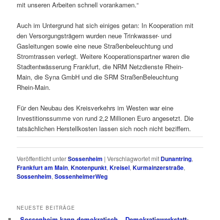
mit unseren Arbeiten schnell vorankamen.“
Auch im Untergrund hat sich einiges getan: In Kooperation mit
den Versorgungsträgern wurden neue Trinkwasser- und
Gasleitungen sowie eine neue Straßenbeleuchtung und
Stromtrassen verlegt. Weitere Kooperationspartner waren die
Stadtentwässerung Frankfurt, die NRM Netzdienste Rhein-
Main, die Syna GmbH und die SRM StraßenBeleuchtung
Rhein-Main.
Für den Neubau des Kreisverkehrs im Westen war eine
Investitionssumme von rund 2,2 Millionen Euro angesetzt. Die
tatsächlichen Herstellkosten lassen sich noch nicht beziffern.
Veröffentlicht unter
Sossenheim
|
Verschlagwortet mit
Dunantring
,
Frankfurt am Main
,
Knotenpunkt
,
Kreisel
,
Kurmainzerstraße
,
Sossenheim
,
SossenheimerWeg
NEUESTE BEITRÄGE
„Sossenheim kann demokratisch – Demokratiewerkstatt-