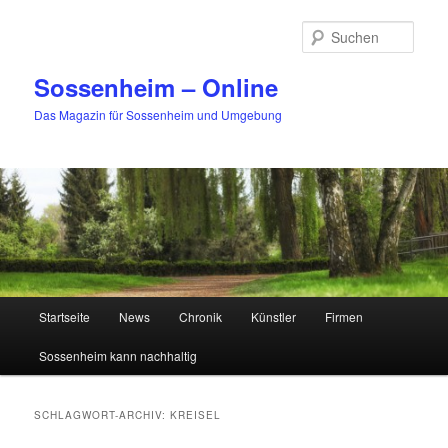
Zum
Zum
primären
sekundären
Such
Inhalt
Inhalt
springen
springen
Sossenheim – Online
Das Magazin für Sossenheim und Umgebung
Hauptmenü
Startseite
News
Chronik
Künstler
Firmen
Sossenheim kann nachhaltig
SCHLAGWORT-ARCHIV:
KREISEL