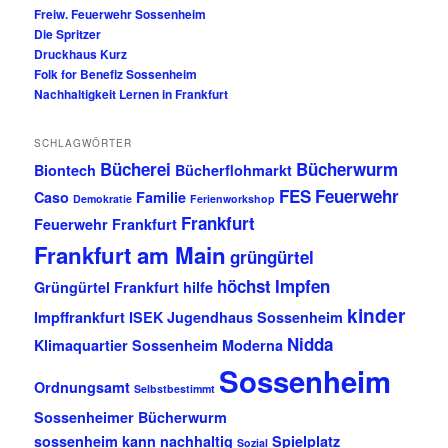
Freiw. Feuerwehr Sossenheim
Die Spritzer
Druckhaus Kurz
Folk for Benefiz Sossenheim
Nachhaltigkeit Lernen in Frankfurt
SCHLAGWÖRTER
Bücherei
Bücherwurm
Biontech
Bücherflohmarkt
FES
Feuerwehr
Caso
Familie
Demokratie
Ferienworkshop
Frankfurt
Feuerwehr Frankfurt
Frankfurt am Main
grüngürtel
höchst
Impfen
Grüngürtel Frankfurt
hilfe
kinder
Impffrankfurt
ISEK
Jugendhaus Sossenheim
Nidda
Klimaquartier Sossenheim
Moderna
Sossenheim
Ordnungsamt
Selbstbestimmt
Sossenheimer Bücherwurm
sossenheim kann nachhaltig
Spielplatz
Sozial