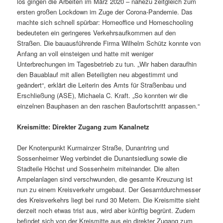
los gingen die Arbeiten im März 2020 – nahezu zeitgleich zum
ersten großen Lockdown im Zuge der Corona-Pandemie. Das
machte sich schnell spürbar: Homeoffice und Homeschooling
bedeuteten ein geringeres Verkehrsaufkommen auf den
Straßen. Die bauausführende Firma Wilhelm Schütz konnte von
Anfang an voll einsteigen und hatte mit weniger
Unterbrechungen im Tagesbetrieb zu tun. „Wir haben daraufhin
den Bauablauf mit allen Beteiligten neu abgestimmt und
geändert“, erklärt die Leiterin des Amts für Straßenbau und
Erschließung (ASE), Michaela C. Kraft. „So konnten wir die
einzelnen Bauphasen an den raschen Baufortschritt anpassen.“
Kreismitte: Direkter Zugang zum Kanalnetz
Der Knotenpunkt Kurmainzer Straße, Dunantring und
Sossenheimer Weg verbindet die Dunantsiedlung sowie die
Stadteile Höchst und Sossenheim miteinander. Die alten
Ampelanlagen sind verschwunden, die gesamte Kreuzung ist
nun zu einem Kreisverkehr umgebaut. Der Gesamtdurchmesser
des Kreisverkehrs liegt bei rund 30 Metern. Die Kreismitte sieht
derzeit noch etwas trist aus, wird aber künftig begrünt. Zudem
befindet sich von der Kreismitte aus ein direkter Zugang zum