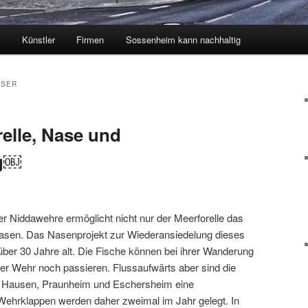
k
Künstler
Firmen
Sossenheim kann nachhaltig
SSER
relle, Nase und
ng￼
der Niddawehre ermöglicht nicht nur der Meerforelle das
sen. Das Nasenprojekt zur Wiederansiedelung dieses
über 30 Jahre alt. Die Fische können bei ihrer Wanderung
r Wehr noch passieren. Flussaufwärts aber sind die
 Hausen, Praunheim und Eschersheim eine
 Wehrklappen werden daher zweimal im Jahr gelegt. In