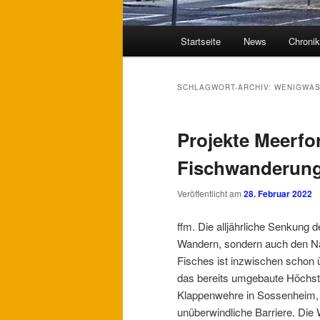
Hauptmenü
Startseite
News
Chroni
SCHLAGWORT-ARCHIV:
WENIGWA
Projekte Meerfo
Fischwanderu
Veröffentlicht am
28. Februar 2022
ffm. Die alljährliche Senkung 
Wandern, sondern auch den Na
Fisches ist inzwischen schon 
das bereits umgebaute Höchste
Klappenwehre in Sossenheim,
unüberwindliche Barriere. Die