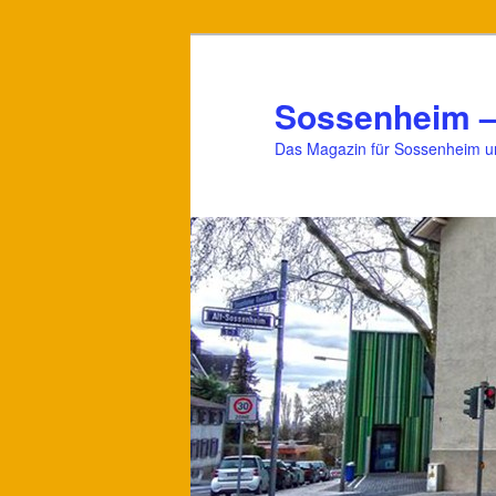
Zum
Zum
primären
sekundären
Inhalt
Inhalt
Sossenheim –
springen
springen
Das Magazin für Sossenheim 