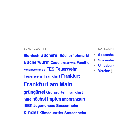
SCHLAGWÖRTER
KATEGORI
Bücherei
Sossenhe
Biontech
Bücherflohmarkt
Sossenhe
Bücherwurm
Caso
Familie
Demokratie
Umgebun
FES
Feuerwehr
Ferienworkshop
Vereine
(1
Frankfurt
Feuerwehr Frankfurt
Frankfurt am Main
grüngürtel
Grüngürtel Frankfurt
höchst
Impfen
hilfe
Impffrankfurt
ISEK
Jugendhaus Sossenheim
kinder
Klimaquartier Sossenheim