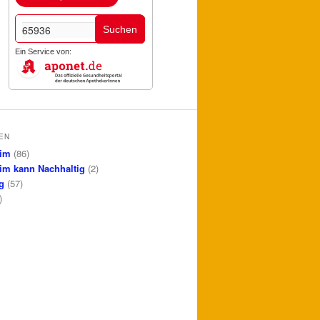
Suchen
Ein Service von:
EN
im
(86)
im kann Nachhaltig
(2)
g
(57)
)