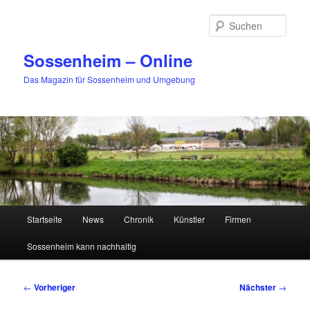
Zum
primären
Such
Inhalt
springen
Sossenheim – Online
Das Magazin für Sossenheim und Umgebung
Hauptmenü
Startseite
News
Chronik
Künstler
Firmen
Sossenheim kann nachhaltig
Beitragsnavigation
←
Vorheriger
Nächster
→