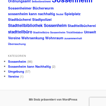
Ordnungsamt
Selbstbestimmt
Sossenheimer Bücherwurm
sossenheim kann nachhaltig
Spielplatz
Sozial
Stadtbücherei
Stadtpolizei
Stadtteilbibliothek Sossenheim
Stadtteilbücherei
stadtteilbüro
Umwelt
Stadtteilbüro Sossenheim
Trickfilmlabor
Vereine
Wehrsenkung
Wohnraum
zusammenhalt
Überraschung
KATEGORIEN
Sossenheim
(86)
Sossenheim kann Nachhaltig
(2)
Umgebung
(57)
Vereine
(1)
Mit Stolz präsentiert von WordPress