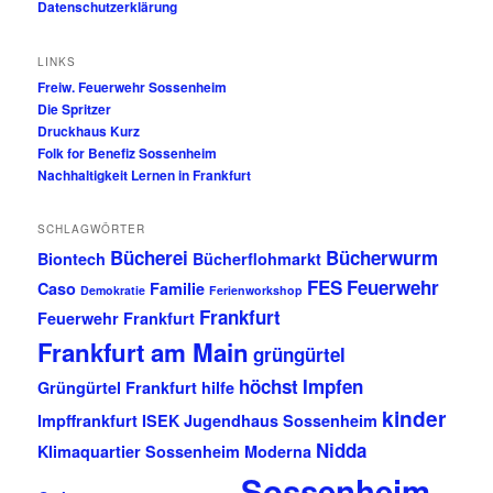
Datenschutzerklärung
LINKS
Freiw. Feuerwehr Sossenheim
Die Spritzer
Druckhaus Kurz
Folk for Benefiz Sossenheim
Nachhaltigkeit Lernen in Frankfurt
SCHLAGWÖRTER
Bücherei
Bücherwurm
Biontech
Bücherflohmarkt
FES
Feuerwehr
Caso
Familie
Demokratie
Ferienworkshop
Frankfurt
Feuerwehr Frankfurt
Frankfurt am Main
grüngürtel
höchst
Impfen
Grüngürtel Frankfurt
hilfe
kinder
Impffrankfurt
ISEK
Jugendhaus Sossenheim
Nidda
Klimaquartier Sossenheim
Moderna
Sossenheim