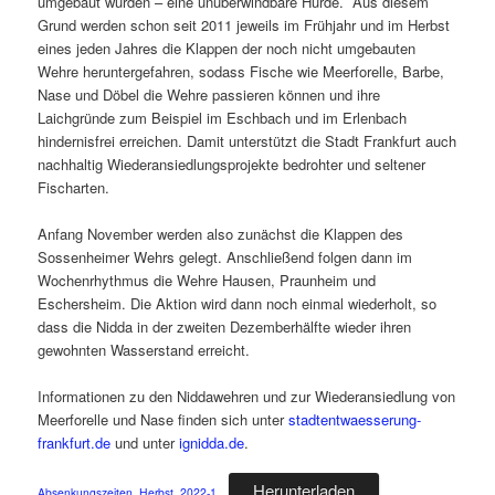
umgebaut wurden – eine unüberwindbare Hürde. Aus diesem
Grund werden schon seit 2011 jeweils im Frühjahr und im Herbst
eines jeden Jahres die Klappen der noch nicht umgebauten
Wehre heruntergefahren, sodass Fische wie Meerforelle, Barbe,
Nase und Döbel die Wehre passieren können und ihre
Laichgründe zum Beispiel im Eschbach und im Erlenbach
hindernisfrei erreichen. Damit unterstützt die Stadt Frankfurt auch
nachhaltig Wiederansiedlungsprojekte bedrohter und seltener
Fischarten.
Anfang November werden also zunächst die Klappen des
Sossenheimer Wehrs gelegt. Anschließend folgen dann im
Wochenrhythmus die Wehre Hausen, Praunheim und
Eschersheim. Die Aktion wird dann noch einmal wiederholt, so
dass die Nidda in der zweiten Dezemberhälfte wieder ihren
gewohnten Wasserstand erreicht.
Informationen zu den Niddawehren und zur Wiederansiedlung von
Meerforelle und Nase finden sich unter
stadtentwaesserung-
frankfurt.de
und unter
ignidda.de
.
Herunterladen
Absenkungszeiten_Herbst_2022-1