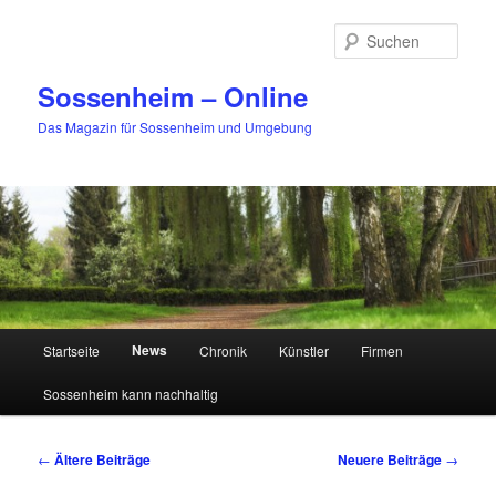
Zum
Zum
primären
sekundären
Such
Inhalt
Inhalt
springen
springen
Sossenheim – Online
Das Magazin für Sossenheim und Umgebung
Hauptmenü
News
Startseite
Chronik
Künstler
Firmen
Sossenheim kann nachhaltig
Beitragsnavigation
←
Ältere Beiträge
Neuere Beiträge
→