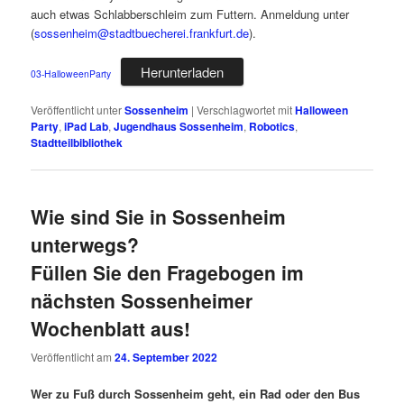
auch etwas Schlabberschleim zum Futtern. Anmeldung unter
(
sossenheim@stadtbuecherei.frankfurt.de
).
Herunterladen
03-HalloweenParty
Veröffentlicht unter
Sossenheim
|
Verschlagwortet mit
Halloween
Party
,
iPad Lab
,
Jugendhaus Sossenheim
,
Robotics
,
Stadtteilbibliothek
Wie sind Sie in Sossenheim
unterwegs?
Füllen Sie den Fragebogen im
nächsten Sossenheimer
Wochenblatt aus!
Veröffentlicht am
24. September 2022
Wer zu Fuß durch Sossenheim geht, ein Rad oder den Bus