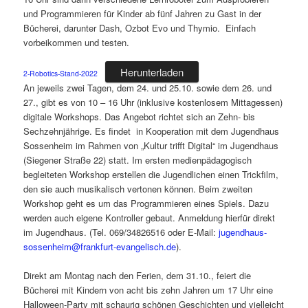
und Programmieren für Kinder ab fünf Jahren zu Gast in der
Bücherei, darunter Dash, Ozbot Evo und Thymio. Einfach
vorbeikommen und testen.
Herunterladen
2-Robotics-Stand-2022
An jeweils zwei Tagen, dem 24. und 25.10. sowie dem 26. und
27., gibt es von 10 – 16 Uhr (inklusive kostenlosem Mittagessen)
digitale Workshops. Das Angebot richtet sich an Zehn- bis
Sechzehnjährige. Es findet in Kooperation mit dem Jugendhaus
Sossenheim im Rahmen von „Kultur trifft Digital“ im Jugendhaus
(Siegener Straße 22) statt. Im ersten medienpädagogisch
begleiteten Workshop erstellen die Jugendlichen einen Trickfilm,
den sie auch musikalisch vertonen können. Beim zweiten
Workshop geht es um das Programmieren eines Spiels. Dazu
werden auch eigene Kontroller gebaut. Anmeldung hierfür direkt
im Jugendhaus. (Tel. 069/34826516 oder E-Mail:
jugendhaus-
sossenheim@frankfurt-evangelisch.de
).
Direkt am Montag nach den Ferien, dem 31.10., feiert die
Bücherei mit Kindern von acht bis zehn Jahren um 17 Uhr eine
Halloween-Party mit schaurig schönen Geschichten und vielleicht